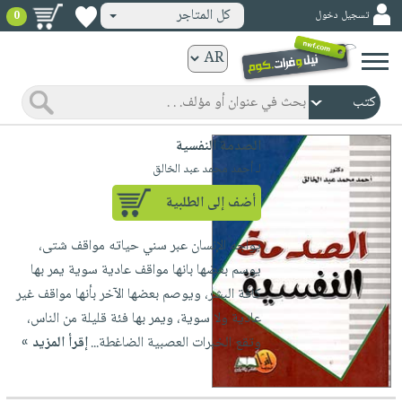
كل المتاجر
تسجيل دخول
0
كتب
ورقية
المواضيع
صدر
كتب
الصدمة النفسية
حديثاً
الكترونية
لـ أحمد محمد عبد الخالق
الأكثر
الصفحة
أضف إلى الطلبية
مبيعاً
الرئيسية
كتب
جوائز
يواجه الإنسان عبر سني حياته مواقف شتى،
صدر
صوتية
شحن
يوسم بعضها بانها مواقف عادية سوية يمر بها
حديثاً
الصفحة
مخفض
كافة البشر، ويوصم بعضها الآخر بأنها مواقف غير
الأكثر
الرئيسية
عروض
أطفال
عادية ولا سوية، ويمر بها فئة قليلة من الناس،
مبيعاً
masmu3
خاصة
وناشئة
وتقع الخبرات العصبية الضاغطة...
إقرأ المزيد »
كتب
بلا
صفحات
مجانية
الصفحة
وسائل
حدود
مشوقة
الرئيسية