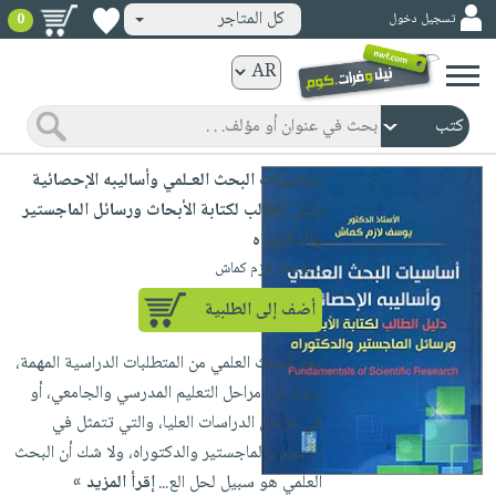
كل المتاجر
تسجيل دخول
0
كتب
ورقية
المواضيع
صدر
كتب
أساسيـات البحث العـلمي وأساليبه الإحصائية
حديثاً
الكترونية
دليل الطالب لكتابة الأبحاث ورسائل الماجستير
الأكثر
الصفحة
والدكتوراه
مبيعاً
الرئيسية
لـ يوسف لازم كماش
كتب
جوائز
صدر
صوتية
أضف إلى الطلبية
شحن
حديثاً
الصفحة
مخفض
يعد البحث العلمي من المتطلبات الدراسية المهمة،
الأكثر
الرئيسية
عروض
أطفال
سواء في مراحل التعليم المدرسي والجامعي، أو
مبيعاً
masmu3
خاصة
وناشئة
في مراحل الدراسات العليا، والتي تتمثل في
كتب
بلا
الدبلوم والماجستير والدكتوراه، ولا شك أن البحث
صفحات
مجانية
الصفحة
وسائل
حدود
العلمي هو سبيل لحل الع...
إقرأ المزيد »
مشوقة
الرئيسية