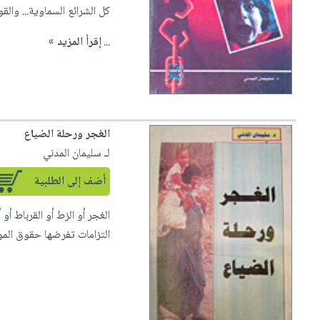
صابون
كل الشرائع السماوية... والق
فيديوهات
عربة
أطفال
أسئلة
التسوق
...
إقرأ المزيد »
مناسبات
يتكرر
طرحها
نشرة
الإصدارات
خدمات
نيل
وفرات
الغجر ورحلة الضياع
لـ سليمان المدني
انشر
كتابك
أضف إلى الطلبية
تواصل
الغجر أو الزط أو القرباط أ
معنا
التزامات تفرضها حقوق المو