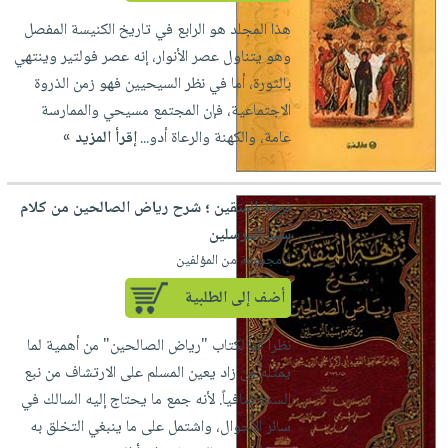
هذا المجلد هو الرابع في تاريخ الكنيسة المفصل
وهو يتناول عصر الأنوار، إنه عصر فولتير وينتهي
بالثورة، أما في نظر السيحيين فهو زمن الذروة
الاجتماعية، فإن المجتمع مسيحي والممارسة
عامة، والكهنة والرعاة أدو...
إقرأ المزيد »
نزهة المتقين ؛ شرح رياض الصالحين من كلام
سيد المرسلين
لـ مجموعة من المؤلفين
أضف إلى الطلبية
نظراً لما لكتاب "رياض الصالحين" من أهمية لما
يمثله من زاد يعين المسلم على الارتشاف من نبع
السنة صافياً. لأنه جمع ما يحتاج إليه السالك في
سائر الأحوال، واشتمل على ما ينبغي التخلق به