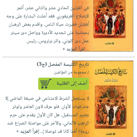
في القرنين الحادي عشر والثاني عشر، أثمر
الإصلاح الغريغوري. فقد أعلنت البشارة على وجه
أفضلن فغيرت حياة الناس، واقدم بعض الرهبان
بحماسة على تجديد الأديرة وواصل دير سيتر
عمل دير كلوني، واثر برنروس، رئيس
...
إقرأ المزيد »
تاريخ الكنيسة المفصل (ج3)
لـ مجموعة من المؤلفين
أضف إلى الطلبية
لا يستعمل الشرط الامتناعي في صيغة الماضي إلا
عند فوات الأوان. فلو عرف لاون العاشر ولوثر
مصير المستقبل، هل كان الأول يقدم على حرم
الراهب الألماني، والآخر على مواصلة الصراع ضد
رومة؟ أفما كانا قد توصلا إ...
إقرأ المزيد »