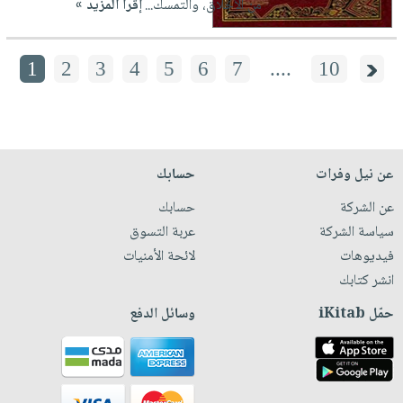
من الأخلاق، والتمسك...
إقرأ المزيد »
1
2
3
4
5
6
7
....
10
عن نيل وفرات
حسابك
عن الشركة
حسابك
سياسة الشركة
عربة التسوق
فيديوهات
لائحة الأمنيات
انشر كتابك
حمّل iKitab
وسائل الدفع