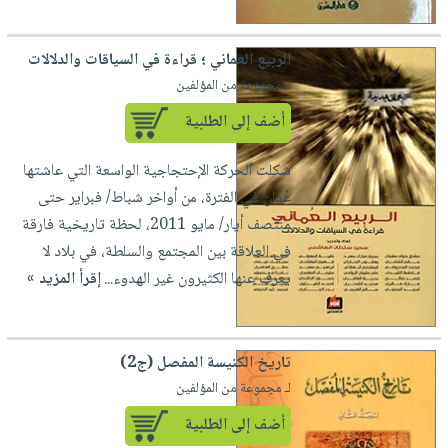
صابون
فيديوهات
عربة
أطفال
أسئلة
التسوق
الربيع العماني ؛ قراءة في السياقات والدلالات
مناسبات
يتكرر
لـ مجموعة من المؤلفين
طرحها
نشرة
أضف إلى الطلبية
الإصدارات
خدمات
نيل
شكلت الحركة الإحتجاجية الواسعة التي عاشتها
وفرات
عُمان في الفترة، من أواخر شباط/ فبراير حتى
انشر
منتصف أيار/ مايو 2011، لحظة تاريخية فارقة
كتابك
في العلاقة بين المجتمع والسلطة، في بلاد لا
تواصل
يعرف عنها الكثيرون غير الهدوء...
إقرأ المزيد »
معنا
تاريخ الكنيسة المفصل (ج2)
لـ مجموعة من المؤلفين
أضف إلى الطلبية