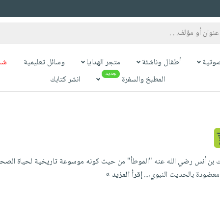
وتية
أطفال وناشئة
متجر الهدايا
وسائل تعليمية
شح
جديد
المطبخ والسفرة
انشر كتابك
لك بن أنس رضي الله عنه "الموطأ" من حيث كونه موسوعة تاريخية لحياة الصحاب
معضودة بالحديث النبوي،...
إقرأ المزيد »