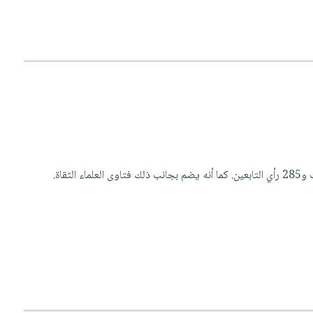
الموطأ هو كتاب حديث وكتاب فقه، وهو يضم مائة حديث سند و222 حديث مرسل، و613 حديث موقوف و285 رأي التابعين. كما أنه يضم بجانب ذلك فتاوى العلماء الثقاة.