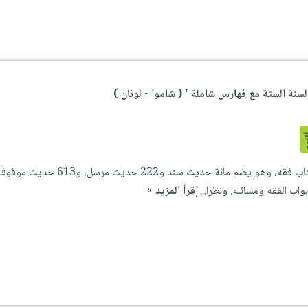
سنة الستة مع فهارس شاملة ' ( شاموا - لونان )
واب الفقه ومسائله. ونظرا...
إقرأ المزيد »