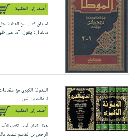
العناية
الأكثر
شحن
أدوات
أضف إلى الطلبية
بالأسنان
مبيعاً
مجاني
المائدة
الحمية
العودة
لم يلق كتاب من العناية مث
بنود
الأوعية
والتغذية
للمدارس
مالك) إذ يقول: "ما على ظهر
مختارة
والتخزين
اشتراكات
اكسسوارات
أدوات
كتب
كل
بحث
المطبخ
الاشتراكات
اكسسوارات
متقدم
منزلية
صندوق
القراءة
اكسسوارات
iKitab
ملابس
نيل
المدونة الكبرى مع مقدمات
بلا
مطرزات
وفرات
لـ مالك بن أنس
حدود
حقائب
عن
أضف إلى الطلبية
حسابك
حلي
الشركة
عناية
هذا الكتاب أحد الكتب الأسا
لائحة
سياسة
بالذات
الرحمن بن القاسم تلميذ مالك
الأمنيات
الشركة