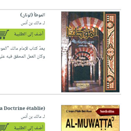
صابون
فيديوهات
عربة
أطفال
أسئلة
الموطأ (لونان)
التسوق
مناسبات
يتكرر
لـ مالك بن أنس
طرحها
نشرة
أضف إلى الطلبية
الإصدارات
خدمات
نيل
يعدّ كتاب الإمام مالك "الم
وفرات
وكان العمل المحقق فيه على ا
انشر
كتابك
تواصل
معنا
uwatta' (La Doctrine établie
لـ مالك بن أنس
أضف إلى الطلبية