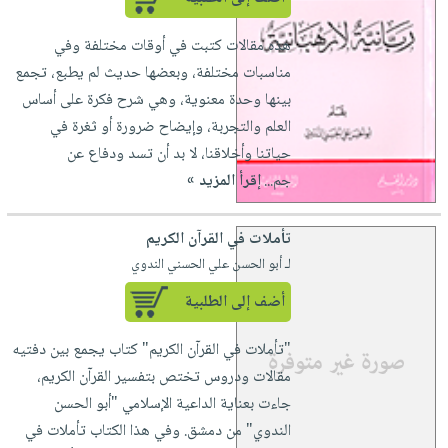
هذه مقالات كتبت في أوقات مختلفة وفي
مناسبات مختلفة، وبعضها حديث لم يطبع، تجمع
بينها وحدة معنوية، وهي شرح فكرة على أساس
العلم والتجربة، وإيضاح ضرورة أو ثغرة في
حياتنا وأخلاقنا، لا بد أن تسد ودفاع عن
جم...
إقرأ المزيد »
تأملات في القرآن الكريم
لـ أبو الحسن علي الحسني الندوي
أضف إلى الطلبية
"تأملات في القرآن الكريم" كتاب يجمع بين دفتيه
مقالات ودروس تختص بتفسير القرآن الكريم،
جاءت بعناية الداعية الإسلامي "أبو الحسن
الندوي" من دمشق. وفي هذا الكتاب تأملات في