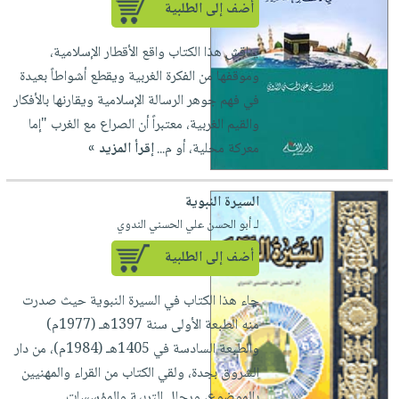
أضف إلى الطلبية
يناقش هذا الكتاب واقع الأقطار الإسلامية،
وموقفها من الفكرة الغربية ويقطع أشواطاً بعيدة
في فهم جوهر الرسالة الإسلامية ويقارنها بالأفكار
والقيم الغربية، معتبراً أن الصراع مع الغرب "إما
معركة محلية، أو م...
إقرأ المزيد »
السيرة النبوية
لـ أبو الحسن علي الحسني الندوي
أضف إلى الطلبية
جاء هذا الكتاب في السيرة النبوية حيث صدرت
منه الطبعة الأولى سنة 1397هـ (1977م)
والطبعة السادسة في 1405هـ (1984م)، من دار
الشروق بجدة، ولقي الكتاب من القراء والمهنيين
بالموضوع، ورجال التربية والمؤسسات