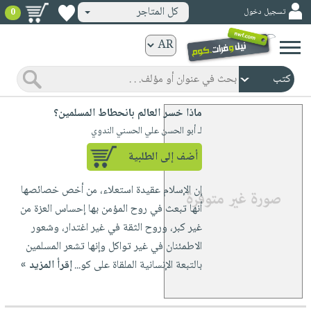
كل المتاجر
تسجيل دخول
0
كتب
ورقية
المواضيع
صدر
كتب
ماذا خسر العالم بانحطاط المسلمين؟
حديثاً
الكترونية
لـ أبو الحسن علي الحسني الندوي
الأكثر
الصفحة
أضف إلى الطلبية
مبيعاً
الرئيسية
كتب
جوائز
إن الإسلام عقيدة استعلاء، من أخص خصائصها
صدر
صوتية
شحن
أنها تبعث في روح المؤمن بها إحساس العزة من
حديثاً
الصفحة
مخفض
غير كبر، وروح الثقة في غير اغتدار، وشعور
الأكثر
الرئيسية
عروض
أطفال
الاطمئنان في غير تواكل وإنها تشعر المسلمين
مبيعاً
masmu3
خاصة
وناشئة
بالتبعة الإنسانية الملقاة على كو...
إقرأ المزيد »
كتب
بلا
صفحات
مجانية
الصفحة
وسائل
حدود
مشوقة
الرئيسية