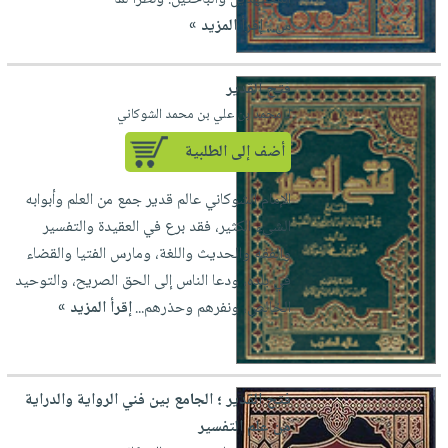
س...
إقرأ المزيد »
فتح القدير
لـ محمد بن علي بن محمد الشوكاني
أضف إلى الطلبية
الإمام الشوكاني عالم قدير جمع من العلم وأبوابه
الشيء الكثير، فقد برع في العقيدة والتفسير
والفقه والحديث واللغة، ومارس الفتيا والقضاء
في بلده، ودعا الناس إلى الحق الصريح، والتوحيد
الخالص، ونفرهم وحذرهم...
إقرأ المزيد »
فتح القدير ؛ الجامع بين فني الرواية والدراية
من علم التفسير