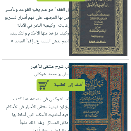
علم "أصول الفقه" هو علم يضع القواعد والأسس
التي يستعين بها المجتهد على فهم أسرار التشريع
ووقائعه وغاياته، وكيفية النظر في الأدلة
الشرعية، وكيف تؤخذ منها الأحكام والتكاليف،
كما أنه العاصم لذهن الفقيه ع...
إقرأ المزيد »
نيل الأوطار، شرح منتقى الأخبار
لـ محمد بن علي بن محمد الشوكاني
أضف إلى الطلبية
يشرح الإمام الشوكاني في مصنفه هذا كتاب
الإمام الشيخ ابن تيمية منتقى الأخبار في الأحكام
الذي جمع فيه أحاديث الأحكام التي أحاط بها
بجملة من دلائل المسائل. وغدا ذلك ملجأ
المجتهدين والباحثين. ونظراً لما