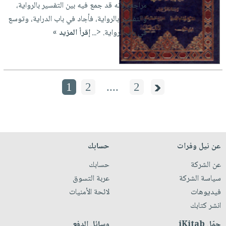
مراجعه لأنه قد جمع فيه بين التفسير بالرواية،
والتفسير بالرواية، فأجاد في باب الدراية، وتوسع
في باب الرواية. <...
إقرأ المزيد »
1
2
....
2
عن نيل وفرات
حسابك
عن الشركة
حسابك
سياسة الشركة
عربة التسوق
فيديوهات
لائحة الأمنيات
انشر كتابك
حمّل iKitab
وسائل الدفع