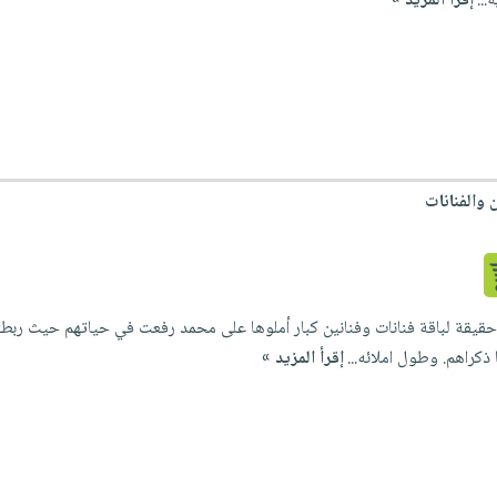
...
إقرأ المزيد »
 والفنانات
قيقة لباقة فنانات وفنانين كبار أملوها على محمد رفعت في حياتهم حيث ربطت
ذكراهم. وطول املائه...
إقرأ المزيد »