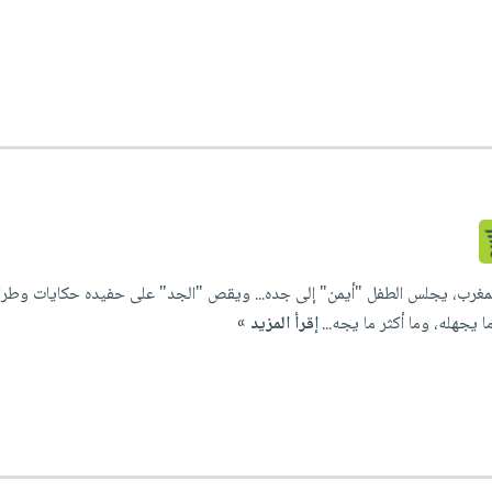
لمغرب، يجلس الطفل "أيمن" إلى جده... ويقص "الجد" على حفيده حكايات وطرائ
 يجهله، وما أكثر ما يجه...
إقرأ المزيد »