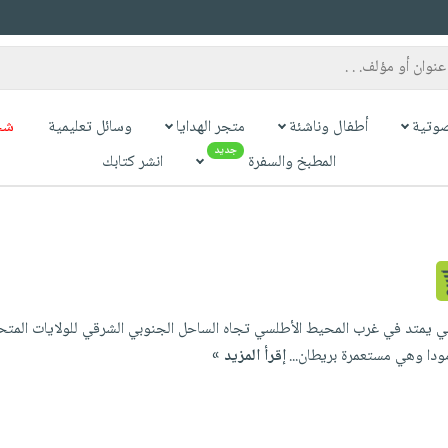
وتية
أطفال وناشئة
متجر الهدايا
وسائل تعليمية
شح
جديد
المطبخ والسفرة
انشر كتابك
ودا وهي مستعمرة بريطان...
إقرأ المزيد »