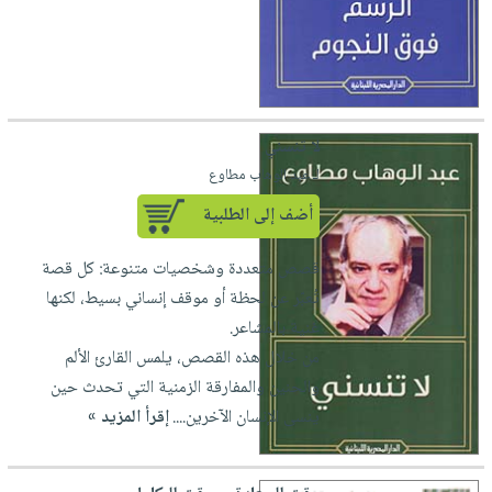
لا تنسني
لـ عبد الوهاب مطاوع
أضف إلى الطلبية
قصص متعددة وشخصيات متنوعة: كل قصة
تُعبّر عن لحظة أو موقف إنساني بسيط، لكنها
غنية بالمشاعر.
من خلال هذه القصص، يلمس القارئ الألم
والحنين والمفارقة الزمنية التي تحدث حين
ينسى الإنسان الآخرين....
إقرأ المزيد »