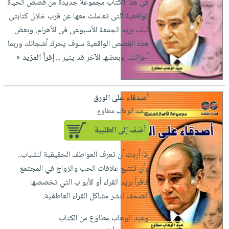
فى هذا الكتاب مجموعة جديدة من قصص الحياة
العناية
الأكثر
شحن
أدوات
الواقعية التى تعاملت معها عن قرب خلال كتابتى
بالأسنان
مبيعاً
مجاني
المائدة
لباب بريد الجمعة الأسبوعى فى الأهرام، وبعض
الحمية
العودة
بنود
الأوعية
هذه القصص الواقعية سوف يحرك أشجانك وربما
والتغذية
للمدارس
مختارة
والتخزين
أحزانك.. وبعضها الآخر قد يثير ...
إقرأ المزيد »
اشتراكات
اكسسوارات
أدوات
كتب
كل
بحث
المطبخ
الاشتراكات
اكسسوارات
متقدم
أصدقاء على الورق
منزلية
صندوق
لـ عبد الوهاب مطاوع
القراءة
اكسسوارات
أضف إلى الطلبية
iKitab
ملابس
نيل
بلا
إذا أردت أن تعرف العواطف الحقيقية للشباب..
مطرزات
وفرات
حدود
وأن تتتبع علاقات الحب والزواج في المجتمع
حقائب
عن
حسابك
فاقرأ بريد القراء أو الأبواب التي تخصصها
حلي
الشركة
الصحف لنشر مشاكل القراء العاطفية.
عناية
لائحة
سياسة
بالذات
وعبد الوهاب مطاوع من الكتاب
الأمنيات
الشركة