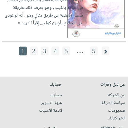
فى هذا الكتاب فكرة القدر وما كتب على الإنسان
فى حياته بالغيب , وهو يعرفنا ذلك بطريقة
سلسة وممتعة عن طريق مثالٍٍ وهو : أنه لو نودى
على الخلائق بأن يتركوا م...
إقرأ المزيد »
1
2
3
4
5
....
5
عن نيل وفرات
حسابك
عن الشركة
حسابك
سياسة الشركة
عربة التسوق
فيديوهات
لائحة الأمنيات
انشر كتابك