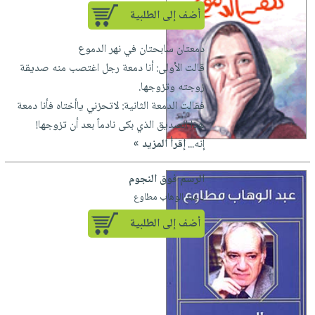
أضف إلى الطلبية
دمعتان سابحتان في نهر الدموع
قالت الأولى: أنا دمعة رجل اغتصب منه صديقة
زوجته وتزوجها.
فقالت الدمعة الثانية: لاتحزني ياأختاه فأنا دمعة
هذا الصديق الذي بكى نادماً بعد أن تزوجها!
إنه...
إقرأ المزيد »
الرسم فوق النجوم
لـ عبد الوهاب مطاوع
أضف إلى الطلبية