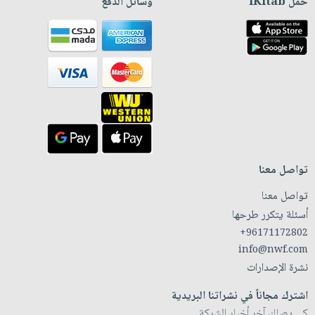
حمّل iKitab
وسائل الدفع
تواصل معنا
تواصل معنا
أسئلة يتكرر طرحها
+96171172802
info@nwf.com
نشرة الإصدارات
اشترك مجاناً في نشراتنا البريدية
كي يصلك آخر أخبار الشركة