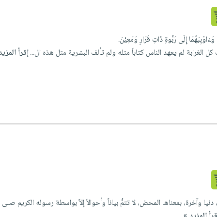
 وَءَاوْبِبَهُمَا إِلَى رَبُّوةِ ذَاتِ قَرَارِ وَمَعِيْنَ.
 الغرابة لم يعهد الناس كتاباً مثله ولم تألف البشرية مثل هذه ال...
إقرأ المزيد
، دنيا وآخرة، بمعناها المحض، لا تتمُّ بياناً وأحوالاً إلاً بواسطة رسوله الكريم ص
قرأ المزيد »