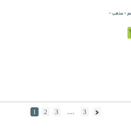
عم - مذهب -
1
2
3
....
3