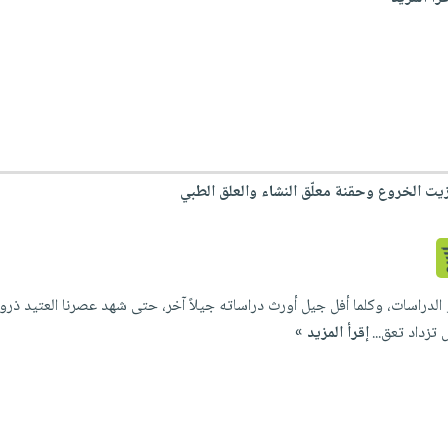
يت الخروع وحقنة معلّق النشاء والعلق الطبي
الدراسات، وكلما أفل جيل أورث دراساته جيلاً آخر، حتى شهد عصرنا العتيد ذروة 
تزداد تعق...
إقرأ المزيد »