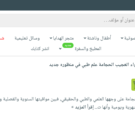
وتية
أطفال وناشئة
متجر الهدايا
وسائل تعليمية
شح
جديد
المطبخ والسفرة
انشر كتابك
واء العجيب الحجامة علم طبي في منظوره جديد
جامة على وجهها العلمي والطبي والحقيقي, فبين مواقيتها السنوية والفصلية و
ية ويومية وأنها ت...
إقرأ المزيد »