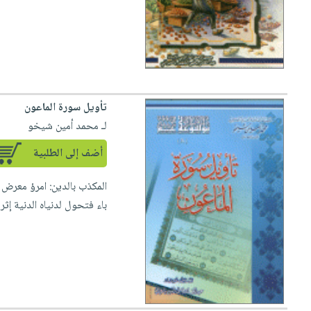
تأويل سورة الماعون
لـ محمد أمين شيخو
أضف إلى الطلبية
المكذب بالدين: امرؤ معرض ع
باء فتحول لدنياه الدنية إثر 