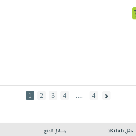
1
2
3
4
....
4
حمّل iKitab
وسائل الدفع