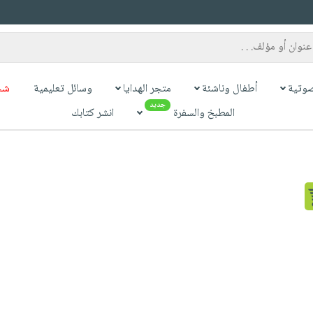
وتية
أطفال وناشئة
متجر الهدايا
وسائل تعليمية
شح
جديد
المطبخ والسفرة
انشر كتابك