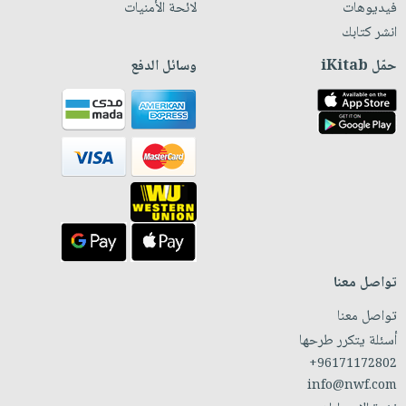
فيديوهات
لائحة الأمنيات
انشر كتابك
حمّل iKitab
وسائل الدفع
تواصل معنا
تواصل معنا
أسئلة يتكرر طرحها
+96171172802
info@nwf.com