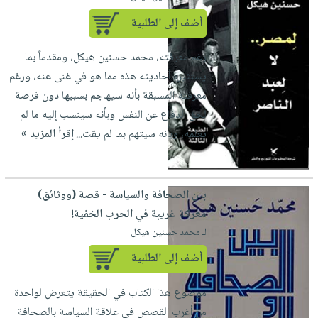
أضف إلى الطلبية
رغم معرفته، محمد حسنين هيكل، ومقدماً بما
يستثيره أحاديثه هذه مما هو في غنى عنه، ورغم
معرفته المسبقة بأنه سيهاجم بسببها دون فرصة
لحق الدفاع عن النفس وبأنه سينسب إليه ما لم
يعلمه، وبأنه سيتهم بما لم يقت...
إقرأ المزيد »
بين الصحافة والسياسة - قصة (ووثائق)
معركة غريبة في الحرب الخفية!
لـ محمد حسنين هيكل
أضف إلى الطلبية
موضوع هذا الكتاب في الحقيقة يتعرض لواحدة
من أغرب القصص في علاقة السياسة بالصحافة