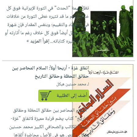
تظلّ قيمة "الحدث" في الثورة الإيرانية فوق كل
خلاف، رغم ما قد تثيره خطى الثورة من خلافات
في الاجتهاد والتقييم؛ وبنفس المقدار فإن شهرة
الكاتب تظل أيضاً فوق كل خلاف رغم ما أثارته أو
ما زالت تثيره كتاباته...
إقرأ المزيد »
اتفاق غزة - أريحا أولاً: السلام المحاصر بين
حقائق اللحظة وحقائق التاريخ
لـ محمد حسنين هيكل
أضف إلى الطلبية
"السلام المحاصر بين حقائق اللحظة وحقائق
التاريخ" كتاب يضم قراءة مميزة لاتفاق "غزة-
أريحا" للكاتب والصحافي الكبير محمد حسنين
هيكل. والنص هو في الأصل، محاضرة ألقاها