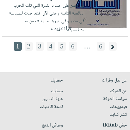
في مصر على امتداد الفترة التي تلت الحرب
العالمية الثانية وحتى الآن. فقد حدث للسياسة
في مصر-وفي غيرها-ما يعرف من مد
وجزر...
إقرأ المزيد »
1
2
3
4
5
6
....
6
عن نيل وفرات
حسابك
عن الشركة
حسابك
سياسة الشركة
عربة التسوق
فيديوهات
لائحة الأمنيات
انشر كتابك
حمّل iKitab
وسائل الدفع