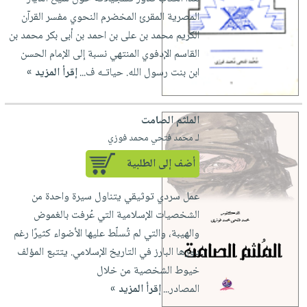
العناية
الأكثر
شحن
المصرية المقرئ المخضرم النحوي مفسر القرآن
أدوات
بالأسنان
مبيعاً
مجاني
الكريم محمد بن على بن احمد بن أبى بكر محمد بن
المائدة
الحمية
العودة
القاسم الإدفوي المنتهي نسبة إلى الإمام الحسن
بنود
الأوعية
والتغذية
للمدارس
ابن بنت رسول الله. حياتـه ف...
إقرأ المزيد »
مختارة
والتخزين
اشتراكات
اكسسوارات
أدوات
كتب
كل
بحث
المطبخ
الملثم الصامت
الاشتراكات
اكسسوارات
متقدم
لـ محمد فتحي محمد فوزي
منزلية
صندوق
أضف إلى الطلبية
القراءة
اكسسوارات
iKitab
ملابس
نيل
عمل سردي توثيقي يتناول سيرة واحدة من
بلا
مطرزات
وفرات
الشخصيات الإسلامية التي عُرفت بالغموض
حدود
حقائب
والهيبة، والتي لم تُسلّط عليها الأضواء كثيرًا رغم
عن
حسابك
حلي
دورها البارز في التاريخ الإسلامي. يتتبع المؤلف
الشركة
خيوط الشخصية من خلال
عناية
لائحة
سياسة
المصادر...
إقرأ المزيد »
بالذات
الأمنيات
الشركة