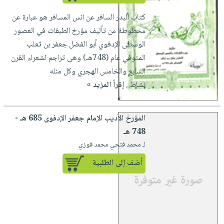
كتاب البدر السافر عن انس المسافر هو عبارة عن
مخطوطة من تأليف مؤرخ الطبقات في العصور
الوسطى الإدفوي أبو الفضل جعفر بن ثعلب
المتوفي عام (748هـ) وهى تراجم لشعراء القرن
السابع والخامس الهجري وكل منله
نشاط...
إقرأ المزيد »
المؤرخ الأديب الإمام جعفر الإدفوى 685 هـ -
748 هـ
لـ محمد فتحي محمد فوزي
أضف إلى الطلبية