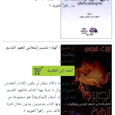
صابون
فيديوهات
يذ...
إقرأ المزيد »
عربة
أطفال
أسئلة
التسوق
مناسبات
يتكرر
طرحها
نشرة
الإصدارات
خدمات
نيل
أن تصيروا آلهة ؛ تفسير إشعاعي للعهد القديم
وفرات
وتقاليده
انشر
لـ إريك فروم
كتابك
أضف إلى الطلبية
تواصل
معنا
هل يبدو أنه بالكاد يمكن أن يكون الكتاب المقدس
العبري لا يزال ذا صلة بهذا العالم، فالعهد القديم
(بما في ذلك أسفار الأبوكريفا) هو مجموعة من
الكتابات دونها كتاب عديدون، ودون خلال فترة
تزيد على الألف عام ...
إقرأ المزيد »