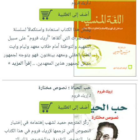
لـ أريك فروم
أضف إلى الطلبية
يشكل هذا الكتاب استعادة واستكمالاً لسلسلة
المحاضرات التي ألقاها "أريك فروم" على سبيل
التمهيد والتوطئة أمام طلاب معهد وليام وايت
للطب العقلي ومعهد بينغتون. فهو يتوجه لجمهور
مماثل لجمهور هذين المعهدين، ...
إقرأ المزيد »
حب الحياة ؛ نصوص مختارة
لـ إريك فروم
أضف إلى الطلبية
"ركَّز المترجم حميد لشهب إهتمامه في إختيار
النصوص التي ترجمها لإريك فروم في هذا الكتاب
على النصوص النقدية، وبالخصوص تلك التي