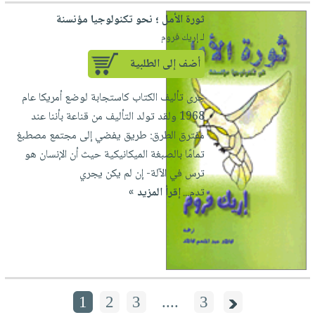
ثورة الأمل ؛ نحو تكنولوجيا مؤنسنة
لـ إريك فروم
أضف إلى الطلبية
جرى تأليف الكتاب كاستجابة لوضع أمريكا عام
1968 ولقد تولد التأليف من قناعة بأننا عند
مفترق الطرق: طريق يفضي إلى مجتمع مصطبغ
تمامًا بالصبغة الميكانيكية حيث أن الإنسان هو
ترس في الآلة- إن لم يكن يجري
تدم...
إقرأ المزيد »
1
2
3
....
3