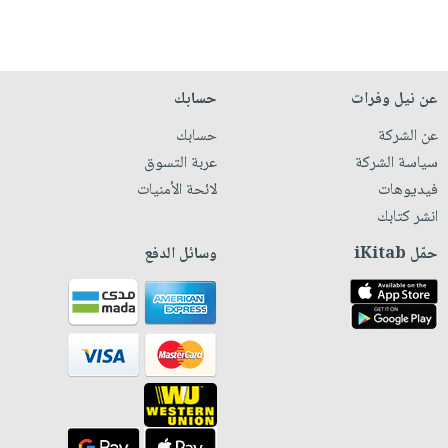
عن نيل وفرات
حسابك
عن الشركة
حسابك
سياسة الشركة
عربة التسوق
فيديوهات
لائحة الأمنيات
انشر كتابك
حمّل iKitab
وسائل الدفع