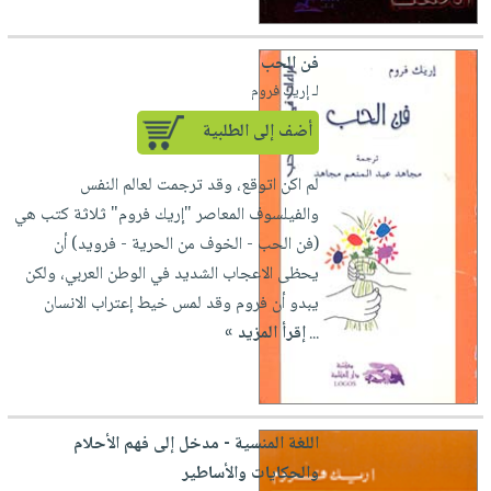
فن الحب
لـ إريك فروم
أضف إلى الطلبية
لم اكن اتوقع، وقد ترجمت لعالم النفس
والفيلسوف المعاصر "إريك فروم" ثلاثة كتب هي
(فن الحب - الخوف من الحرية - فرويد) أن
يحظى الاعجاب الشديد في الوطن العربي، ولكن
يبدو أن فروم وقد لمس خيط إعتراب الانسان
...
إقرأ المزيد »
اللغة المنسية - مدخل إلى فهم الأحلام
والحكايات والأساطير