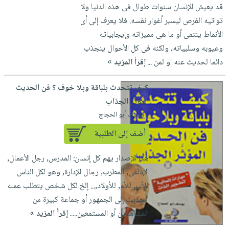
قد يعيش الإنسان سنوات طوال فى هذه الدنيا ولا
تواتيه الفرص ليسبر أغوار نفسه. فلا يعرف إلى أى
الأنماط ينتمى أو ما هى مميزاته وإيجابياته
وعيوبه وسلبياته، ولكنه فى كل الأحوال ينجذب
دائما لحديث عنه او لمن ...
إقرأ المزيد »
كيف تتحدث بلباقة وبلا خوف ؟ فن الحديث
المؤثر الجذاب
لـ يوسف أبو الحجاج
أضف إلى الطلبية
هذا الإصدار يهم كل إنسان: المدرس, رجل الأعمال,
الإذاعى, المطرب, رجال الإدارة, وهو لكل الناس
للأب, للأم, للأولاد,... إلخ لكل شخص يتطلب عمله
الحديث إلى الجمهور أو جماعة كبيرة من
المشاهدين أو المستمعين.....
إقرأ المزيد »