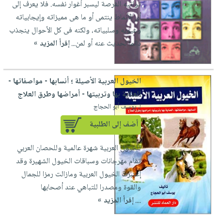
تواتيه الفرصة ليسبر أغوار نفسه. فلا يعرف إلى
العناية
الأكثر
شحن
أدوات
أى الأنماط ينتمى أو ما هى مميزاته وإيجابياته
بالأسنان
مبيعاً
مجاني
المائدة
وعيوبه وسلبياته، ولكنه فى كل الأحوال ينجذب
الحمية
العودة
بنود
الأوعية
دائما لحديث عنه أو لمن...
إقرأ المزيد »
والتغذية
للمدارس
مختارة
والتخزين
اشتراكات
اكسسوارات
أدوات
كتب
كل
بحث
الخيول العربية الأصيلة ؛ أنسابها - مواصفاتها -
المطبخ
الاشتراكات
اكسسوارات
متقدم
العناية بها وتربيتها - أمراضها وطرق العلاج
منزلية
صندوق
لـ يوسف أبو الحجاج
القراءة
اكسسوارات
أضف إلى الطلبية
iKitab
ملابس
نيل
بلا
للخيول العربية شهرة عالمية وللحصان العربي
مطرزات
وفرات
حدود
تقام مهرجانات وسباقات الخيول الشهيرة وقد
حقائب
عن
حسابك
إعتبرت الخيول العربية ومازالت رمزا للجمال
حلي
الشركة
والقوة ومصدرا للتباهي عند أصحابها
عناية
لائحة
سياسة
....
إقرأ المزيد »
بالذات
الأمنيات
الشركة