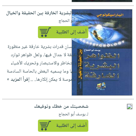
الظواهر البشرية الخارقة بين الحقيقة والخيال
لـ يوسف أبو الحجاج
أضف إلى الطلبية
يمتلك الإنسان قدرات بشرية خارقة غير منظورة
وهى حقيقة لا جدال فيها، ولعل ظواهر توارد
الأفكار والتخاطر والاستبصار وتحريك الأشياء
دون لمسها وما يسميه البعض بالحاسة السادسة
ظواهر ملموسة لا يمكن إنكارها.. ...
إقرأ المزيد »
شخصيتك من خطك وتوقيعك
لـ يوسف أبو الحجاج
أضف إلى الطلبية