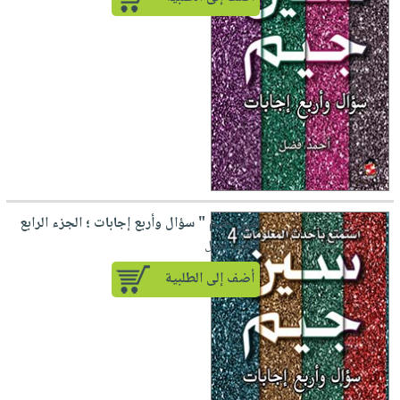
سين جيم " سؤال وأربع إجابات ؛ الجزء الرابع
لـ أحمد فضل
أضف إلى الطلبية