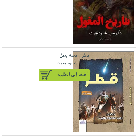
قطز - قصة بطل
لـ رجب محمود بخيت
أضف إلى الطلبية