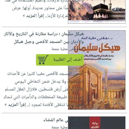
واضحة، لإدارة الأزمات، والقيم المستفادة في هذا
الأمر، معتمدًا على محاور عديدة، أولها: عرض
مفاهيم علم إدارة الأزما...
إقرأ المزيد »
هيكل سليمان ؛ دراسة مقارنة في التاريخ والآثار
والأديان بين المسجد الأقصى وجبل هيكل
لـ مصطفى عطية جمعة
أضف إلى الطلبية
أضحى المسجد الأقصى مغيبا كثيرا عن الأحداث
السياسية، ولا يدخل ضمن التعاطي اليومي
للأحداث على أرض فلسطين، فلازال العقل المسلم
غير مدرك طبيعة المخططات والتآمرات التي تحاك
ضده، بينما تتلظى الأفئدة لمجرد ا...
إقرأ المزيد »
أصدقاء في عالم الفضاء
لـ مصطفى عطية جمعة