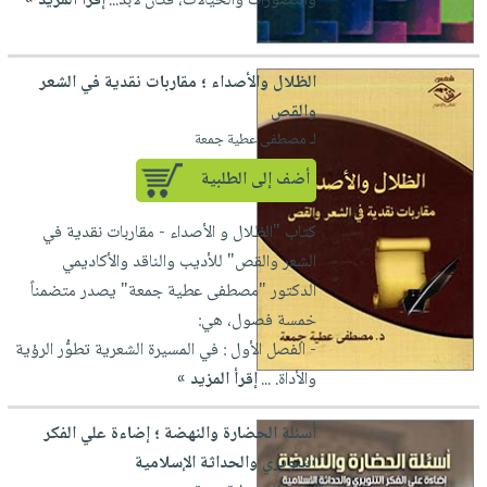
والتصورات والخيالات، فكان لابد...
إقرأ المزيد »
صابون
فيديوهات
عربة
أطفال
أسئلة
التسوق
مناسبات
يتكرر
الظلال والأصداء ؛ مقاربات نقدية في الشعر
طرحها
والقص
نشرة
لـ مصطفى عطية جمعة
الإصدارات
خدمات
نيل
أضف إلى الطلبية
وفرات
كتاب "الظلال و الأصداء - مقاربات نقدية في
انشر
الشعر والقص" للأديب والناقد والأكاديمي
كتابك
الدكتور "مصطفى عطية جمعة" يصدر متضمناً
تواصل
خمسة فصول، هي:
معنا
- الفصل الأول : في المسيرة الشعرية تطوُّر الرؤية
والأداة. ...
إقرأ المزيد »
أسئلة الحضارة والنهضة ؛ إضاءة علي الفكر
التنويري والحداثة الإسلامية