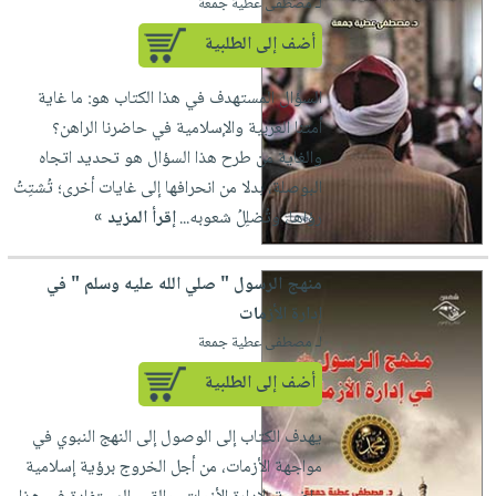
لـ مصطفى عطية جمعة
أضف إلى الطلبية
السؤال المستهدف في هذا الكتاب هو: ما غاية
أمتنا العربية والإسلامية في حاضرنا الراهن؟
والغاية من طرح هذا السؤال هو تحديد اتجاه
البوصلة، بدلا من انحرافها إلى غايات أخرى؛ تُشتِتُ
رؤاها، وتُضلِلُ شعوبه...
إقرأ المزيد »
منهج الرسول " صلي الله عليه وسلم " في
إدارة الأزمات
لـ مصطفى عطية جمعة
أضف إلى الطلبية
يهدف الكتاب إلى الوصول إلى النهج النبوي في
مواجهة الأزمات، من أجل الخروج برؤية إسلامية