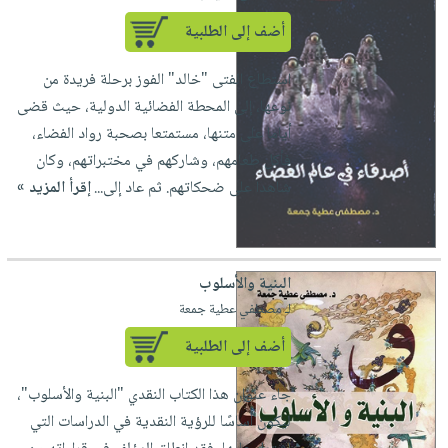
أضف إلى الطلبية
استطاع الفتى "خالد" الفوز برحلة فريدة من
نوعها، إلى المحطة الفضائية الدولية، حيث قضى
أياما على متنها، مستمتعا بصحبة رواد الفضاء،
فأكل طعامهم، وشاركهم في مختبراتهم، وكان
شاهدا على ضحكاتهم. ثم عاد إلى...
إقرأ المزيد »
البنية والأسلوب
لـ مصطفي عطية جمعة
أضف إلى الطلبية
جاء عنوان هذا الكتاب النقدي "البنية والأسلوب"،
ليكون أساسًا للرؤية النقدية في الدراسات التي