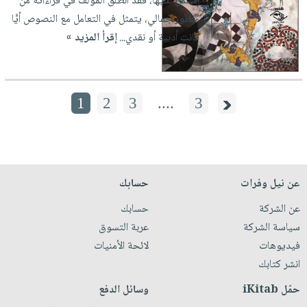
اشتمل عليها، فقد انطلق المؤلف في قراءاته من
منظور جمالي، يتمثل في التعامل مع النصوص أيًّا
كانت أدبية أو نقدي...
إقرأ المزيد »
1
2
3
....
3
عن نيل وفرات
حسابك
عن الشركة
حسابك
سياسة الشركة
عربة التسوق
فيديوهات
لائحة الأمنيات
انشر كتابك
حمّل iKitab
وسائل الدفع