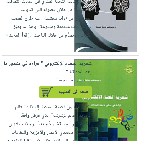
يعالج إشكالية التحيز الفكري في أبعادها الثقافية
العناية
الأكثر
شحن
أدوات
والمعرفية من خلال فصوله التي تناولت
بالأسنان
مبيعاً
مجاني
المائدة
الموضوع من زوايا مختلفة ، عبر طرح القضية
الحمية
العودة
بنود
في دراسات متعددة ومتنوعة ، وهذا ما يميِّز
الأوعية
والتغذية
للمدارس
مختارة
الكتاب ، ويقدِّم من خلاله الباحث ...
إقرأ المزيد »
والتخزين
اشتراكات
اكسسوارات
أدوات
كتب
كل
بحث
المطبخ
الاشتراكات
اكسسوارات
متقدم
شعرية الفضاء الإلكتروني " قراءة في منظور ما
منزلية
صندوق
بعد الحداثة "
القراءة
اكسسوارات
لـ مصطفى عطية جمعة
iKitab
ملابس
نيل
أضف إلى الطلبية
بلا
مطرزات
وفرات
حدود
حقائب
الكتاب يتناول قضية الساعة، إنه ذلك العالم
عن
حسابك
الجديد "عالم الإنترنت" الذي فرض واقعًا
حلي
الشركة
افتراضيًا، وأوجد تخييلاً جديدًا، وجذب ملايين
عناية
لائحة
سياسة
من البشر، متعددي الأعمار والأمزجة والثقافات
بالذات
الأمنيات
الشركة