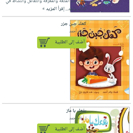
جمعنا لك المتعة والمعرفة والتفاعل والنشاط في
كتاب واحد...
إقرأ المزيد »
كعك جبن جزر
لـ وئام أحمد
أضف إلى الطلبية
بقعك يا ماز
لـ وئام أحمد
أضف إلى الطلبية