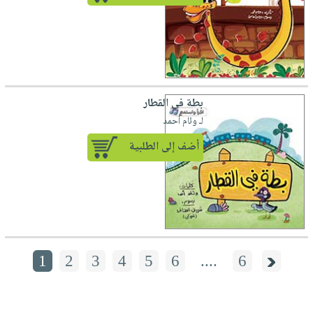
بطة في القطار
لـ وئام أحمد
أضف إلى الطلبية
1
2
3
4
5
6
....
6