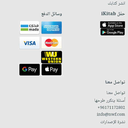
انشر كتابك
حمّل iKitab
وسائل الدفع
تواصل معنا
تواصل معنا
أسئلة يتكرر طرحها
+96171172802
info@nwf.com
نشرة الإصدارات