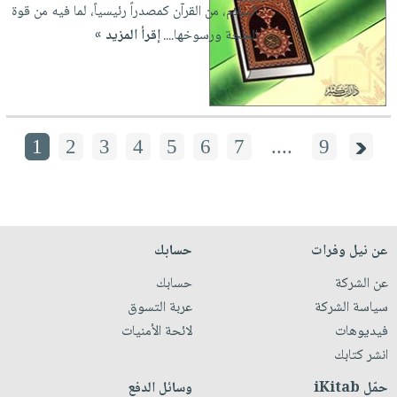
السلام، من القرآن كمصدراً رئيسياً، لما فيه من قوة
الحجة ورسوخها....
إقرأ المزيد »
1
2
3
4
5
6
7
....
9
عن نيل وفرات
حسابك
عن الشركة
حسابك
سياسة الشركة
عربة التسوق
فيديوهات
لائحة الأمنيات
انشر كتابك
حمّل iKitab
وسائل الدفع