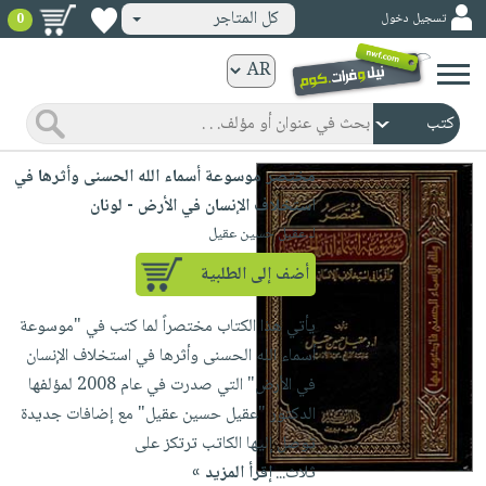
كل المتاجر
تسجيل دخول
0
كتب
ورقية
المواضيع
صدر
كتب
مختصر موسوعة أسماء الله الحسنى وأثرها في
حديثاً
الكترونية
استخلاف الإنسان في الأرض - لونان
الأكثر
الصفحة
لـ عقيل حسين عقيل
مبيعاً
الرئيسية
كتب
أضف إلى الطلبية
جوائز
صدر
صوتية
شحن
يأتي هذا الكتاب مختصراً لما كتب في "موسوعة
حديثاً
الصفحة
مخفض
أسماء الله الحسنى وأثرها في استخلاف الإنسان
الأكثر
الرئيسية
عروض
أطفال
في الأرض" التي صدرت في عام 2008 لمؤلفها
مبيعاً
masmu3
خاصة
وناشئة
الدكتور "عقيل حسين عقيل" مع إضافات جديدة
كتب
بلا
توصل إليها الكاتب ترتكز على
صفحات
مجانية
الصفحة
وسائل
حدود
ثلاث...
إقرأ المزيد »
مشوقة
الرئيسية