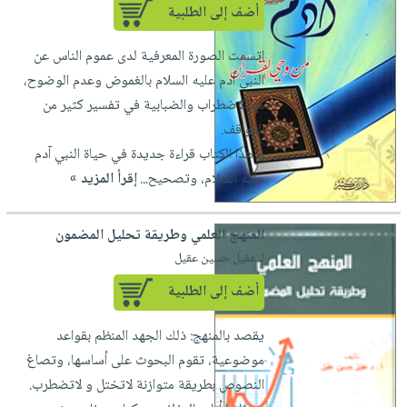
أضف إلى الطلبية
اتسمت الصورة المعرفية لدى عموم الناس عن
النبي آدم عليه السلام بالغموض وعدم الوضوح،
مع الاضطراب والضبابية في تفسير كثير من
المواقف.
و هذا الكتاب قراءة جديدة في حياة النبي آدم
عليه السلام، وتصحيح...
إقرأ المزيد »
المنهج العلمي وطريقة تحليل المضمون
لـ عقيل حسين عقيل
أضف إلى الطلبية
يقصد بالمنهج: ذلك الجهد المنظم بقواعد
موضوعية، تقوم البحوث على أساسها، وتصاغ
النصوص بطريقة متوازنة لاتختل و لاتضطرب.