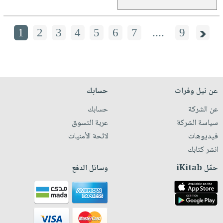
1
2
3
4
5
6
7
....
9
عن نيل وفرات
حسابك
عن الشركة
حسابك
سياسة الشركة
عربة التسوق
فيديوهات
لائحة الأمنيات
انشر كتابك
حمّل iKitab
وسائل الدفع