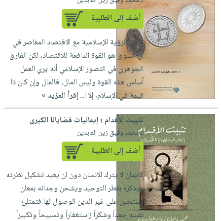
لـ محمد وفيق زين العابدين
أضف إلى الطلبية
تتفق الرؤية الإسلامية مع الاقتصاد المعاصر في
أن السوق هو القوة الدافعة للاقتصاد، لكن الفارق
الجوهري في التصور الإسلامي أنه يري العمل
أساس هذه القوة وليس المال، فالمال وإن كان ذا
قيمة في الإسلام، إلا ا...
إقرأ المزيد »
تثبيت الأقدام ؛ إيمانيات قضايانا الكبرى
لـ محمد وفيق زين العابدين
أضف إلى الطلبية
الايمان لا يترك الانسان دون ان يعيد تشكيل نظرته
ويذكره بفطر التوحيد ويشحن وجدانه بمعان
يستحيل على غير الدين الوصول لها فتمتلئ
نفسه حمدآ وشكرآ زاستغفارآ وتسبيحآ وتكبيرآ