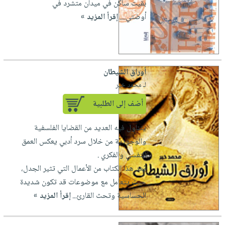
بقيت ساكن في ميدان متشرد في
أوضتي....
إقرأ المزيد »
أوراق الشيطان
لـ محمد خير
أضف إلى الطلبية
يتناول فيه العديد من القضايا الفلسفية
والوجودية من خلال سرد أدبي يعكس العمق
النفسي والفكري .
يُعد هذا الكتاب من الأعمال التي تثير الجدل،
حيث يتعامل مع موضوعات قد تكون شديدة
الحساسية وتحث القارئ...
إقرأ المزيد »