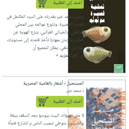
أضف إلى الطلبية
يتميز محمد خير بقدرته على السرد المكتمل في
القصة القصيرة، وتنوع عوالمه بين المحلي
الواقعي، والخيالي الغرائبي، ينزع الهوية عن
المكان والزمان بمهارة تأخذ قصته إلى مستويات
عدة من التلقي، يمكن للجميع أن
ي...
إقرأ المزيد »
المستحيل ؛ أشعار بالعامية المصرية
لـ محمد خير
أضف إلى الطلبية
لا مش تهيؤات البيت بيوسع بجد السقف بيعلا
والشبابيك بتوطي تجيب الناس م الشارع فجأة