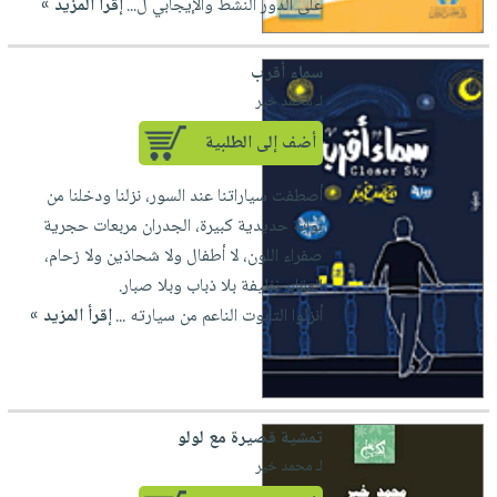
على الدور النشط والإيجابي ل...
إقرأ المزيد »
صابون
فيديوهات
عربة
أطفال
أسئلة
التسوق
سماء أقرب
مناسبات
يتكرر
لـ محمد خير
طرحها
نشرة
أضف إلى الطلبية
الإصدارات
خدمات
نيل
أصطفت سياراتنا عند السور، نزلنا ودخلنا من
وفرات
بوابة حديدية كبيرة، الجدران مربعات حجرية
انشر
صفراء اللون، لا أطفال ولا شحاذين ولا زحام،
كتابك
المقابر نظيفة بلا ذباب وبلا صبار.
تواصل
أنزلوا التابوت الناعم من سيارته ...
إقرأ المزيد »
معنا
تمشية قصيرة مع لولو
لـ محمد خير