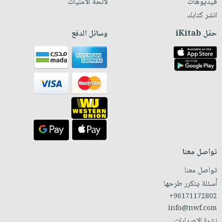
فيديوهات
لائحة الأمنيات
انشر كتابك
حمّل iKitab
وسائل الدفع
تواصل معنا
تواصل معنا
أسئلة يتكرر طرحها
+96171172802
info@nwf.com
نشرة الإصدارات