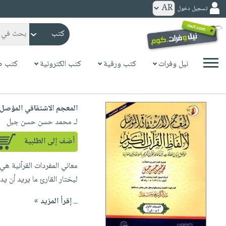
تسجيل دخول
كتب
ورقية
المواضيع
نيل وفرات
كتب ورقية
كتب الكترونية
كتب ص
صدر
كتب
حديثاً
الكترونية
الأكثر
المعجم الاشتقاقي المؤصل ل
الصفحة
مبيعاً
لـ محمد حسن حسن جبل
الرئيسية
كتب
جوائز
صدر
صوتية
أضف إلى الطلبية
شحن
حديثاً
الصفحة
مخفض
معاني المفردات القرآنية هي
الأكثر
الرئيسية
عروض
أطفال
ليختار القارئ ما يريد أن يد
مبيعاً
masmu3
خاصة
وناشئة
كتب
...
إقرأ المزيد »
بلا
صفحات
مجانية
الصفحة
وسائل
حدود
مشوقة
الرئيسية