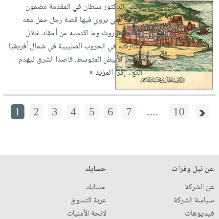
لخص الدكتور سلطان في المقدمة مضمون
الرواية التي يروي فيها قصة رجل حمل معه
حقده الموروث وما اكتسبه من أحقاد خلال
مشاركته في الحروب الصليبية في شمال أفريقيا
والبحر الأبيض المتوسط. قاصدا الشرق ليهدم
الكع...
إقرأ المزيد »
1
2
3
4
5
6
7
....
10
عن نيل وفرات
حسابك
عن الشركة
حسابك
سياسة الشركة
عربة التسوق
فيديوهات
لائحة الأمنيات