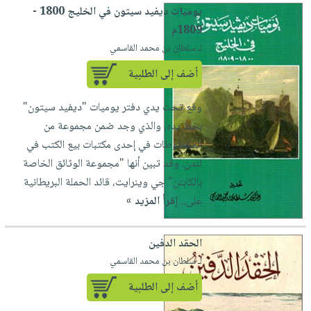
يوميات ديفيد سيتون في الخليج 1800 -
1809م
لـ سلطان بن محمد القاسمي
أضف إلى الطلبية
وقع تحت يدي دفتر يوميات "ديفيد سيتون"
بخط يده، والذي وجد ضمن مجموعة من
المخطوطات في إحدى مكتبات بيع الكتب في
لندن. وقد تبين أنها "مجموعة الوثائق الخاصة
بالكابتن" جي وينرايت، قائد الحملة البريطانية
على...
إقرأ المزيد »
الحقد الدفين
لـ سلطان بن محمد القاسمي
أضف إلى الطلبية