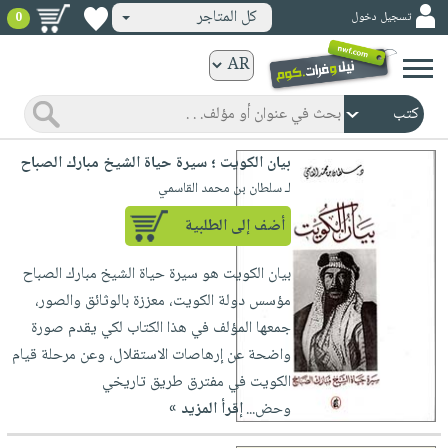
كل المتاجر
تسجيل دخول
0
كتب
ورقية
المواضيع
صدر
كتب
بيان الكويت ؛ سيرة حياة الشيخ مبارك الصباح
حديثاً
الكترونية
لـ سلطان بن محمد القاسمي
الأكثر
الصفحة
أضف إلى الطلبية
مبيعاً
الرئيسية
كتب
جوائز
بيان الكويت هو سيرة حياة الشيخ مبارك الصباح
صدر
صوتية
شحن
مؤسس دولة الكويت، معززة بالوثائق والصور،
حديثاً
الصفحة
مخفض
جمعها المؤلف في هذا الكتاب لكي يقدم صورة
الأكثر
الرئيسية
عروض
أطفال
واضحة عن إرهاصات الاستقلال، وعن مرحلة قيام
مبيعاً
masmu3
خاصة
وناشئة
الكويت في مفترق طريق تاريخي
كتب
بلا
وحض...
إقرأ المزيد »
صفحات
مجانية
الصفحة
وسائل
حدود
مشوقة
الرئيسية