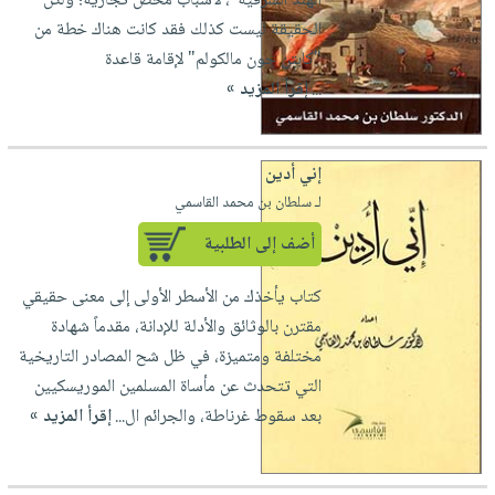
الهند الشرقية"، لأسباب محض تجارية؛ ولكن
الحقيقة ليست كذلك فقد كانت هناك خطة من
"كابتن جون مالكولم" لإقامة قاعدة
...
إقرأ المزيد »
إني أدين
لـ سلطان بن محمد القاسمي
أضف إلى الطلبية
كتاب يأخذك من الأسطر الأولى إلى معنى حقيقي
مقترن بالوثائق والأدلة للإدانة، مقدماً شهادة
مختلفة ومتميزة، في ظل شح المصادر التاريخية
التي تتحدث عن مأساة المسلمين الموريسكيين
بعد سقوط غرناطة، والجرائم ال...
إقرأ المزيد »