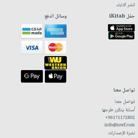
انشر كتابك
حمّل iKitab
وسائل الدفع
تواصل معنا
تواصل معنا
أسئلة يتكرر طرحها
+96171172802
info@nwf.com
نشرة الإصدارات