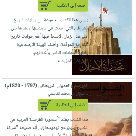
أضف إلى الطلبية
يروي هذا الكتاب مجموعة من روايات تاريخ
الشارقة، التي أخذت في تصنيفها ونشرها بين
أهل هذا الزمان، ‏لأبسط فيها أهم حوادث تاريخ
الشارقة الموثّقة، وأضف الهيئة الإجتماعية
وآدابها، وعادات الناس وأخلاقهم،
‏كم...
إقرأ المزيد »
القواسم والعدوان البريطاني (1797 - 1820م)
لـ سلطان بن محمد القاسمي
أضف إلى الطلبية
هذا الكتاب يفنّد "أسطورة القرصنة العربية في
الخليج"، ويُرجع تهديدها إلى أنه صنيعة "شركة