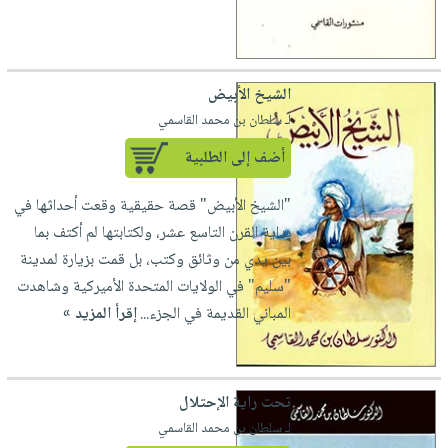
صابون
فيديوهات
عربة
أطفال
أسئلة
التسوق
مناسبات
يتكرر
الشيخ الأبيض
طرحها
نشرة
لـ سلطان بن محمد القاسمي
الإصدارات
خدمات
أضف إلى الطلبية
نيل
وفرات
"الشيخ الأبيض" قصة حقيقية وقعت أحداثها في
انشر
بداية القرن التاسع عشر، ولكتابتها لم أكتف بما
كتابك
بين يدي من وثائق وكتب، بل قمت بزيارة لمدينة
تواصل
"سليم" في الولايات المتحدة الأميركية وشاهدت
معنا
المباني القديمة في الجزء...
إقرأ المزيد »
تحت راية الإحتلال
لـ سلطان بن محمد القاسمي