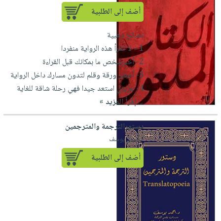
أضف إلى الطلبية
نصائح ذهبية
1 – لا تقرأ هذه الرواية منفردا
2- أخبرشخص ما بمكانك قبل القراءة
3- أحضر ورقة وقلم لتدون مسارك داخل الرواية
4- عزيزي استعد جيدا فهي رحلة شاقة للغاية
....
إقرأ المزيد »
دستورالترجمة والمترجمين
لـ أحمد يوسف
أضف إلى الطلبية