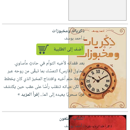
ذكريات ومخبوزات
لـ أحمد يوسف
أضف إلى الطلبية
بعد فقدانه لأخيه التوأم في حادثٍ مأساوي.
يحاول (فارس) التمسّك بما تبقّى من روحه عبر
متابعة حلم أخيه وافتتاح المخبز الذي كان يخطط
له. لكن حياته تنقلب رأسًا على عقب حين يكتشف
فرنًا سحريًا يعيده إلى الما...
إقرأ المزيد »
الكتاب الملعون
لـ أحمد يوسف